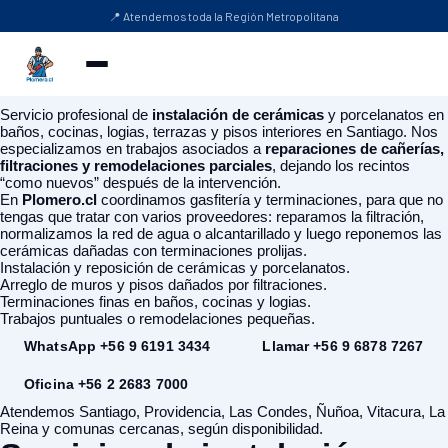
📍 Atendemos toda la Región Metropolitana
Servicio profesional de
instalación de cerámicas
y porcelanatos en
baños, cocinas, logias, terrazas y pisos interiores en Santiago. Nos
especializamos en trabajos asociados a
reparaciones de cañerías,
filtraciones y remodelaciones parciales
, dejando los recintos
“como nuevos” después de la intervención.
En
Plomero.cl
coordinamos gasfitería y terminaciones, para que no
tengas que tratar con varios proveedores: reparamos la filtración,
normalizamos la red de agua o alcantarillado y luego reponemos las
cerámicas dañadas con terminaciones prolijas.
Instalación y reposición de cerámicas y porcelanatos.
Arreglo de muros y pisos dañados por filtraciones.
Terminaciones finas en baños, cocinas y logias.
Trabajos puntuales o remodelaciones pequeñas.
WhatsApp +56 9 6191 3434
Llamar +56 9 6878 7267
Oficina +56 2 2683 7000
Atendemos Santiago, Providencia, Las Condes, Ñuñoa, Vitacura, La
Reina y comunas cercanas, según disponibilidad.